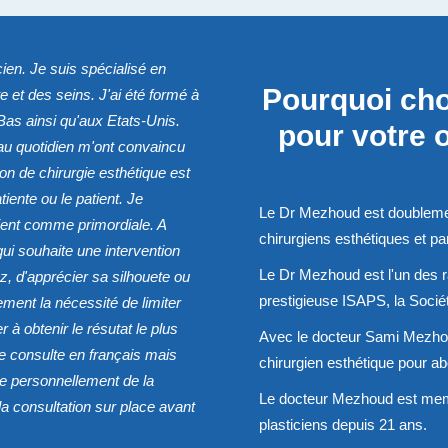
ien. Je suis spécialisé en
Pourquoi cho
te et des seins. J'ai été formé à
Bas ainsi qu'aux Etats-Unis.
pour votre 
au quotidien m'ont convaincu
ion de chirurgie esthétique est
tiente ou le patient. Je
Le Dr Mezhoud est doublement
tient comme primordiale. A
chirurgiens esthétiques et par
ui souhaite une intervention
Le Dr Mezhoud est l'un des r
ez, d'apprécier sa silhouete ou
prestigieuse ISAPS, la Sociét
lement la nécessité de limiter
 à obtenir le résutat le plus
Avec le docteur Sami Mezhoud
je consulte en français mais
chirurgien esthétique pour ab
pe personnellement de la
Le docteur Mezhoud est mem
la consultation sur place avant
plasticiens depuis 21 ans.