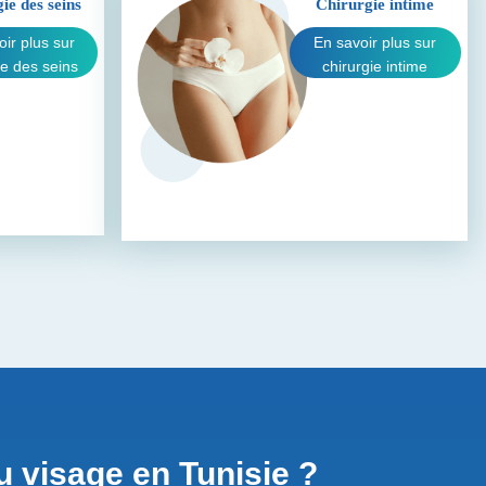
ie des seins
Chirurgie intime
oir plus sur
En savoir plus sur
ie des seins
chirurgie intime
u visage en Tunisie ?