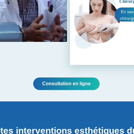
Chirurg
En sav
chirurg
Consultation en ligne
ntes interventions esthétiques d