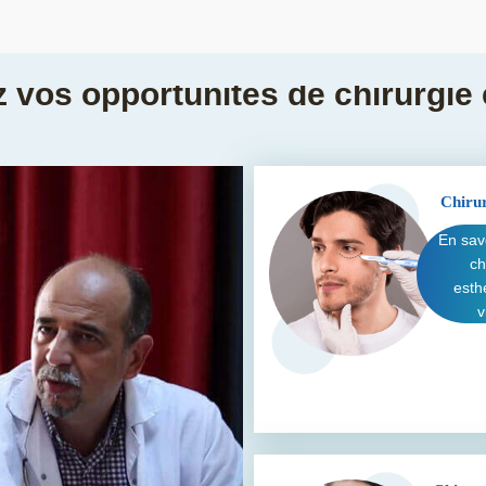
 vos opportunités de chirurgie 
Chirur
En sav
ch
esth
v