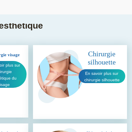
esthétique
Chirurgie
gie visage
silhouette
oir plus sur
irurgie
En savoir plus sur
étique du
chirurgie silhouette
isage